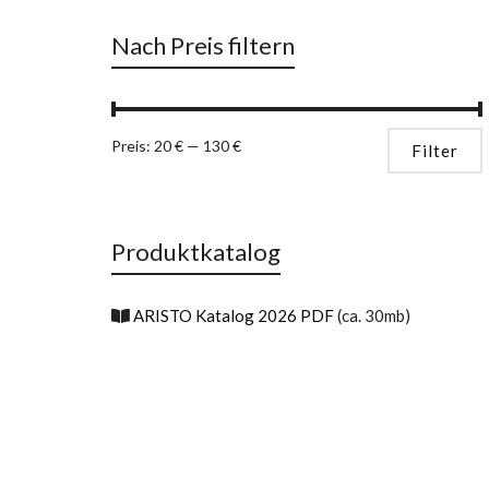
Nach Preis filtern
M
Preis:
20 €
—
130 €
Filter
P
P
Produktkatalog
ARISTO Katalog 2026 PDF
(ca. 30mb)