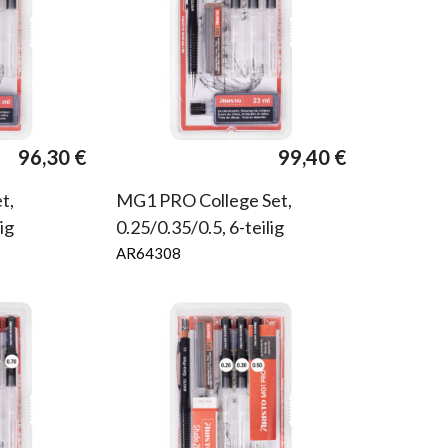
96,30
€
99,40
€
t,
MG1 PRO College Set,
ig
0.25/0.35/0.5, 6-teilig
AR64308