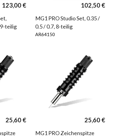
123,00
€
102,50
€
et,
MG1 PRO Studio Set, 0.35 /
9-teilig
0.5 / 0.7, 8-teilig
AR64150
25,60
€
25,60
€
spitze
MG1 PRO Zeichenspitze