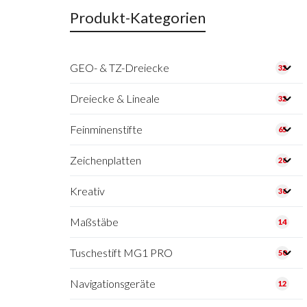
Produkt-Kategorien
GEO- & TZ-Dreiecke
32
Dreiecke & Lineale
32
Feinminenstifte
65
Zeichenplatten
26
Kreativ
36
Maßstäbe
14
Tuschestift MG1 PRO
50
Navigationsgeräte
12