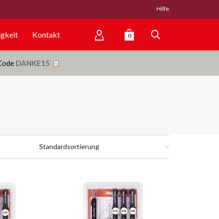
Hilfe
gkeit
Kontakt
0
 Code
DANKE15