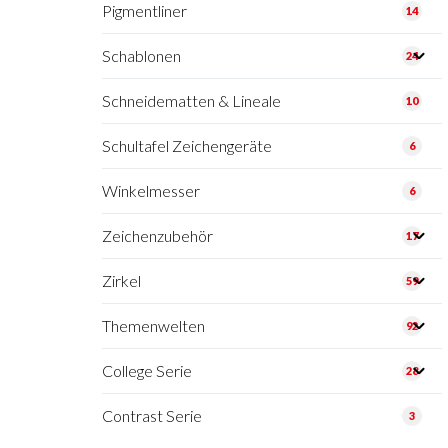
Pigmentliner
14
Schablonen
24
Schneidematten & Lineale
10
Schultafel Zeichengeräte
6
Winkelmesser
6
Zeichenzubehör
17
Zirkel
59
Themenwelten
92
College Serie
28
Contrast Serie
3