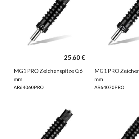
25,60
€
MG1 PRO Zeichenspitze 0.6
MG1 PRO Zeichens
mm
mm
AR64060PRO
AR64070PRO