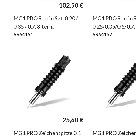
102,50
€
MG1 PRO Studio Set, 0.20 /
MG1 PRO Studio S
0.35 / 0.7, 8-teilig
0.25/0.35/0.5/0.7, 
AR64151
AR64152
in.
Max.
reis
reis
25,60
€
MG1 PRO Zeichenspitze 0.1
MG1 PRO Zeichen