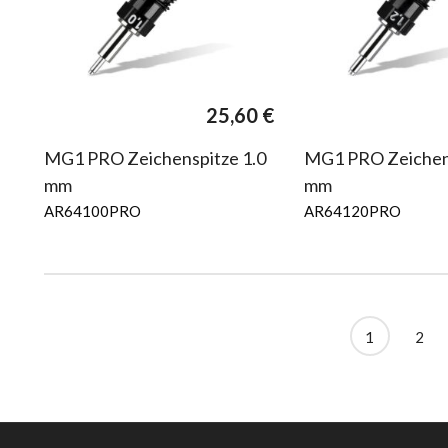
25,60
€
MG1 PRO Zeichenspitze 1.0
MG1 PRO Zeichens
mm
mm
AR64100PRO
AR64120PRO
1
2