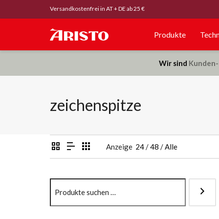
Versandkostenfrei in AT + DE ab 25 €
Produkte
Techn
Wir sind
Kunden-
zeichenspitze
Anzeige
24
/
48
/
Alle