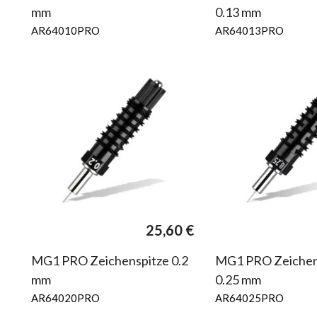
mm
0.13 mm
AR64010PRO
AR64013PRO
25,60
€
MG1 PRO Zeichenspitze 0.2
MG1 PRO Zeichen
mm
0.25 mm
AR64020PRO
AR64025PRO