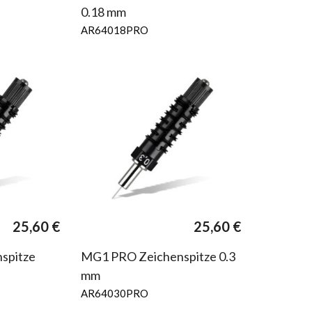
0.18 mm
AR64018PRO
25,60
€
25,60
€
spitze
MG1 PRO Zeichenspitze 0.3
mm
AR64030PRO