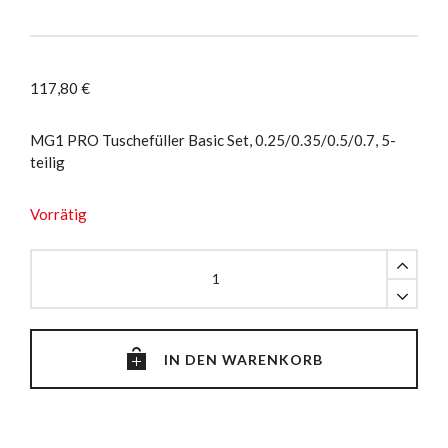
117,80
€
MG1 PRO Tuschefüller Basic Set, 0.25/0.35/0.5/0.7, 5-
teilig
Vorrätig
MG1
PRO
Basic
Set,
0.25/0.35/0.5/0.7,
IN DEN WARENKORB
5-
teilig
quantity