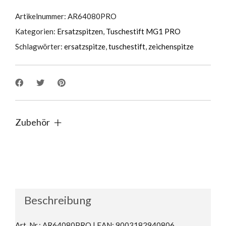
Artikelnummer:
AR64080PRO
Kategorien:
Ersatzspitzen
,
Tuschestift MG1 PRO
Schlagwörter:
ersatzspitze
,
tuschestift
,
zeichenspitze
Zubehör
Beschreibung
Art. Nr.: AR64080PRO | EAN: 9003182940806