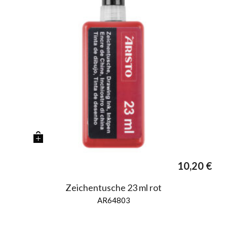
10,20
€
Zeichentusche 23 ml rot
AR64803