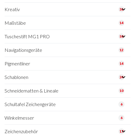
Kreativ
36
Maßstäbe
14
Tuschestift MG1 PRO
50
Navigationsgeräte
12
Pigmentliner
14
Schablonen
24
Schneidematten & Lineale
10
Schultafel Zeichengeräte
6
Winkelmesser
6
Zeichenzubehör
17