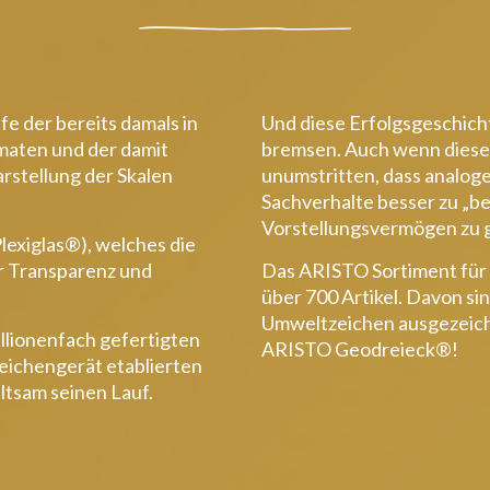
fe der bereits damals in
Und diese Erfolgsgeschicht
maten und der damit
bremsen. Auch wenn diese i
rstellung der Skalen
unumstritten, dass analoge
Sachverhalte besser zu „be
Vorstellungsvermögen zu 
lexiglas®), welches die
r Transparenz und
Das ARISTO Sortiment für 
über 700 Artikel. Davon si
Umweltzeichen ausgezeichn
illionenfach gefertigten
ARISTO Geodreieck®!
zeichengerät etablierten
tsam seinen Lauf.