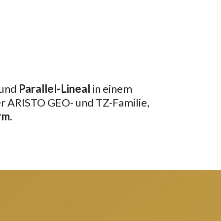
und
Parallel-Lineal
in einem
er ARISTO GEO- und TZ-Familie,
rm
.