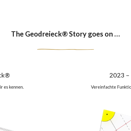
The Geodreieck® Story goes on …
ck®
2023 – 
r es kennen.
Vereinfachte Funktion