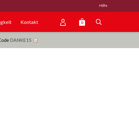
Hilfe
gkeit
Kontakt
0
 Code
DANKE15