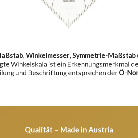
aßstab
,
Winkelmesser
,
Symmetrie-Maßstab
legte Winkelskala ist ein Erkennungsmerkmal d
ilung und Beschriftung entsprechen der
Ö-No
Qualität – Made in Austria