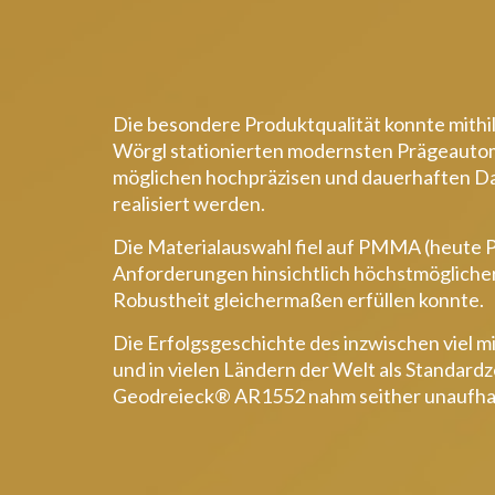
Die besondere Produktqualität konnte mithil
Wörgl stationierten modernsten Prägeauto
möglichen hochpräzisen und dauerhaften Da
realisiert werden.
Die Materialauswahl fiel auf PMMA (heute P
Anforderungen hinsichtlich höchstmögliche
Robustheit gleichermaßen erfüllen konnte.
Die Erfolgsgeschichte des inzwischen viel m
und in vielen Ländern der Welt als Standard
Geodreieck® AR1552 nahm seither unaufhal