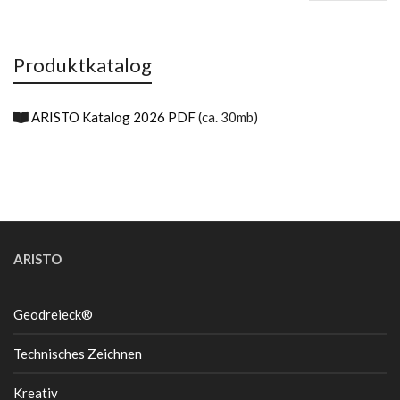
Pr
Pr
Produktkatalog
ARISTO Katalog 2026 PDF
(ca. 30mb)
ARISTO
Geodreieck®
Technisches Zeichnen
Kreativ