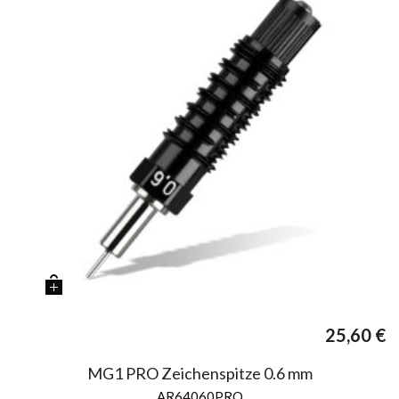
25,60
€
MG1 PRO Zeichenspitze 0.6 mm
AR64060PRO