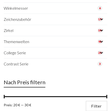
Winkelmesser
6
Zeichenzubehör
17
Zirkel
59
Themenwelten
92
College Serie
28
Contrast Serie
3
Nach Preis filtern
Mi
Ma
Preis:
20 €
—
30 €
Filter