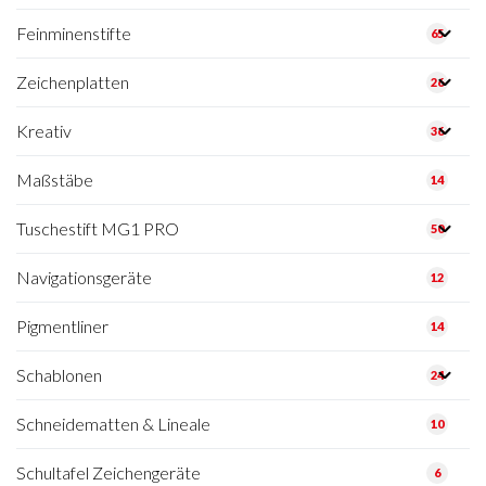
Feinminenstifte
65
Zeichenplatten
26
Kreativ
36
Maßstäbe
14
Tuschestift MG1 PRO
50
Navigationsgeräte
12
Pigmentliner
14
Schablonen
24
Schneidematten & Lineale
10
Schultafel Zeichengeräte
6