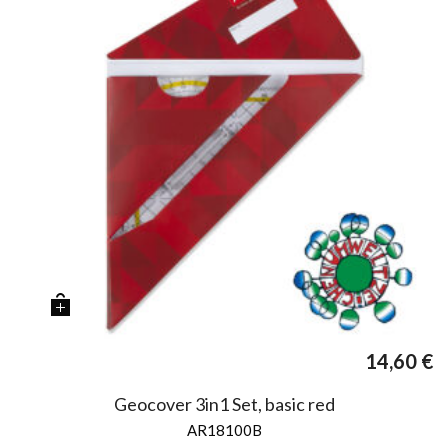
14,60
€
Geocover 3in1 Set, basic red
AR18100B