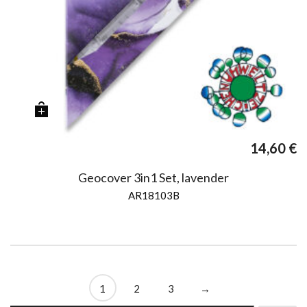
14,60
€
Geocover 3in1 Set, lavender
AR18103B
1
2
3
→