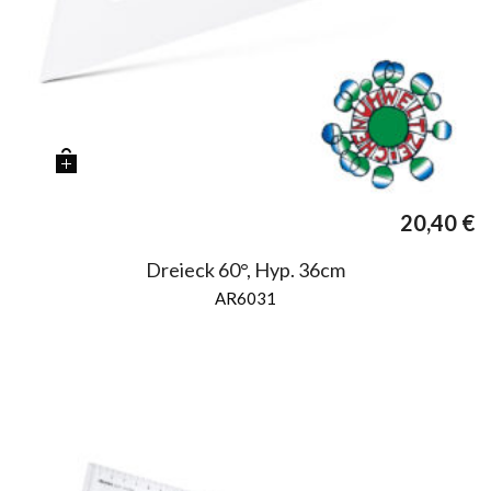
20,40
€
Dreieck 60°, Hyp. 36cm
AR6031