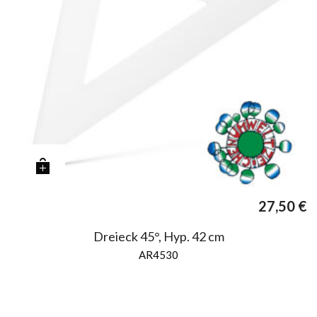
27,50
€
Dreieck 45°, Hyp. 42 cm
AR4530