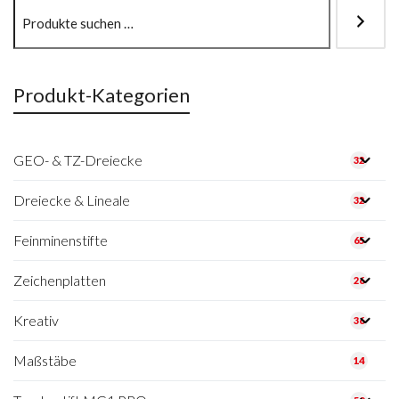
Produkt-Kategorien
GEO- & TZ-Dreiecke
32
Dreiecke & Lineale
32
Feinminenstifte
65
Zeichenplatten
26
Kreativ
36
Maßstäbe
14