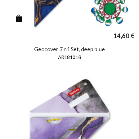
14,60
€
Geocover 3in1 Set, deep blue
AR18101B