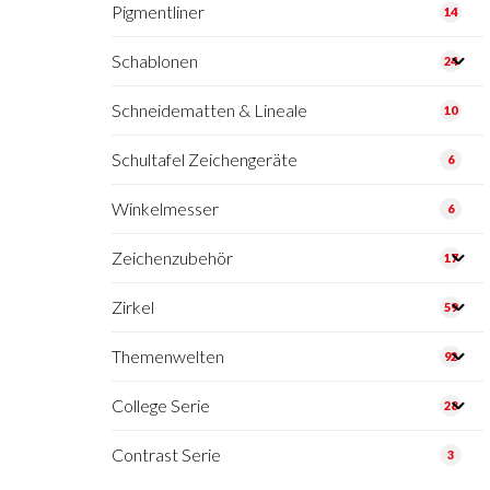
Pigmentliner
14
Schablonen
24
Schneidematten & Lineale
10
Schultafel Zeichengeräte
6
Winkelmesser
6
Zeichenzubehör
17
Zirkel
59
Themenwelten
92
College Serie
28
Contrast Serie
3