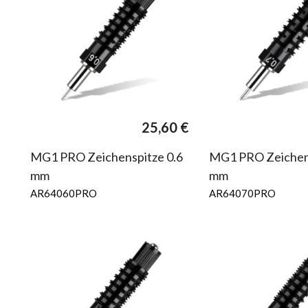
25,60
€
MG1 PRO Zeichenspitze 0.6
MG1 PRO Zeichens
mm
mm
AR64060PRO
AR64070PRO