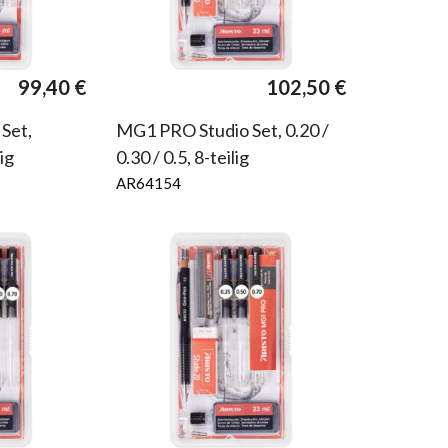
99,40
€
102,50
€
Set,
MG1 PRO Studio Set, 0.20 /
ig
0.30 / 0.5, 8-teilig
AR64154