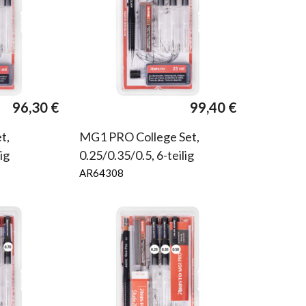
96,30
€
99,40
€
t,
MG1 PRO College Set,
ig
0.25/0.35/0.5, 6-teilig
AR64308