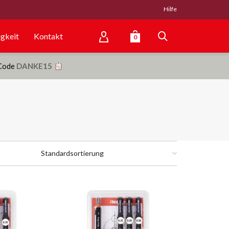
Hilfe
gkeit
Kontakt
0
 Code
DANKE15