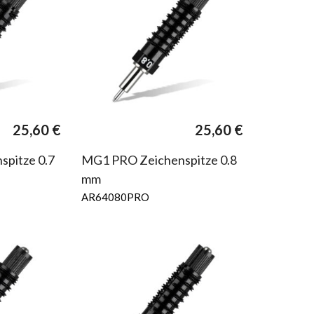
25,60
€
25,60
€
pitze 0.7
MG1 PRO Zeichenspitze 0.8
mm
AR64080PRO