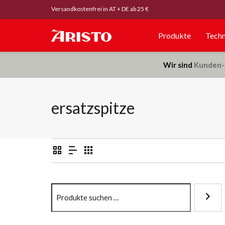
Versandkostenfrei in AT + DE ab 25 €
Produkte
Techn
Wir sind
Kunden-
ersatzspitze