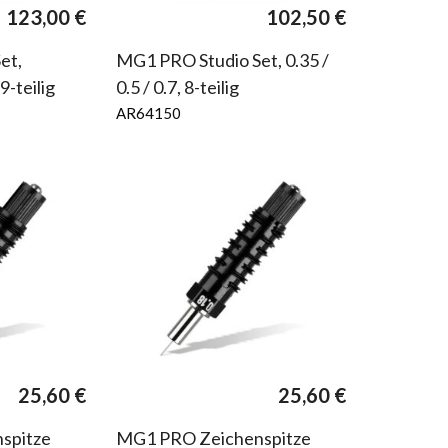
123,00
€
102,50
€
et,
MG1 PRO Studio Set, 0.35 /
9-teilig
0.5 / 0.7, 8-teilig
AR64150
25,60
€
25,60
€
spitze
MG1 PRO Zeichenspitze