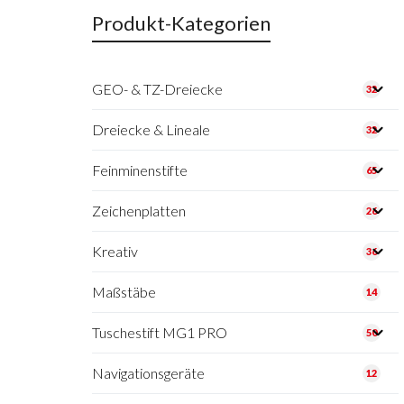
Produkt-Kategorien
GEO- & TZ-Dreiecke
32
Dreiecke & Lineale
32
Feinminenstifte
65
Zeichenplatten
26
Kreativ
36
Maßstäbe
14
Tuschestift MG1 PRO
50
Navigationsgeräte
12