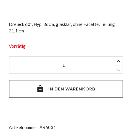
Dreieck 60°, Hyp. 36cm, glasklar, ohne Facette, Teilung
31.1 cm
Vorrätig
Dreieck
60°,
Hyp.
36cm
quantity
IN DEN WARENKORB
Artikelnummer:
AR6031