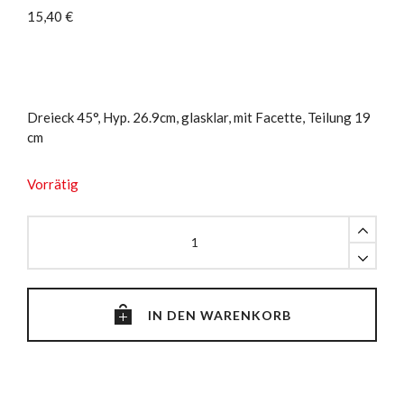
15,40
€
Dreieck 45°, Hyp. 26.9cm, glasklar, mit Facette, Teilung 19
cm
Vorrätig
Dreieck
45°,
Hyp.
26.9cm,
mit
IN DEN WARENKORB
Facette
quantity