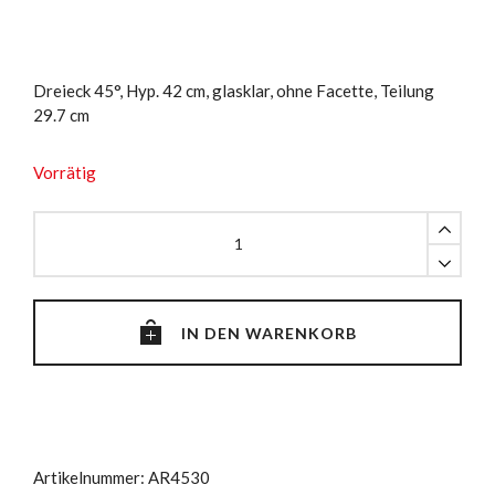
Dreieck 45°, Hyp. 42 cm, glasklar, ohne Facette, Teilung
29.7 cm
Vorrätig
Dreieck
45°,
Hyp.
42
cm
IN DEN WARENKORB
quantity
Artikelnummer:
AR4530