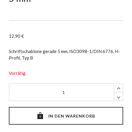
12,90
€
Schriftschablone gerade 5 mm, ISO3098-1/DIN 6776, H-
Profil, Typ B
Vorrätig
Schriftschablone
gerade
5
mm
quantity
IN DEN WARENKORB