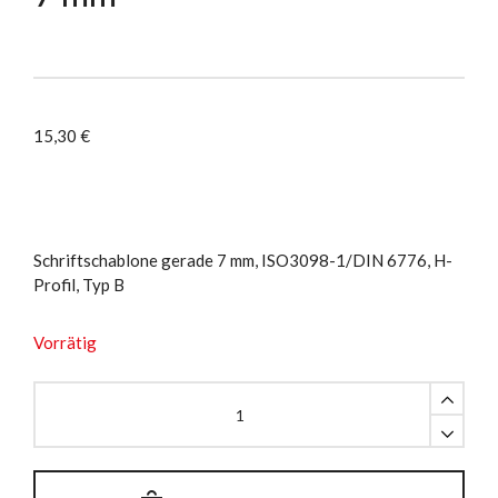
15,30
€
Schriftschablone gerade 7 mm, ISO3098-1/DIN 6776, H-
Profil, Typ B
Vorrätig
Schriftschablone
gerade
7
mm
quantity