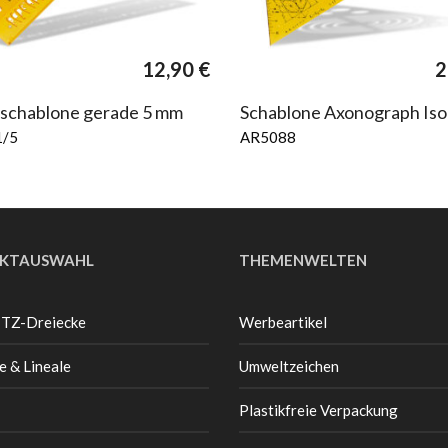
12,90
€
2
tschablone gerade 5 mm
Schablone Axonograph Iso
1/5
AR5088
KTAUSWAHL
THEMENWELTEN
 TZ-Dreiecke
Werbeartikel
e & Lineale
Umweltzeichen
Plastikfreie Verpackung