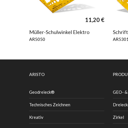
11,20
€
Müller-Schulwinkel Elektro
Schrif
AR5050
AR530
ARISTO
PRODU
Geodreieck®
GEO- &
Technisches Zeichnen
Dreieck
Kreativ
Zirkel