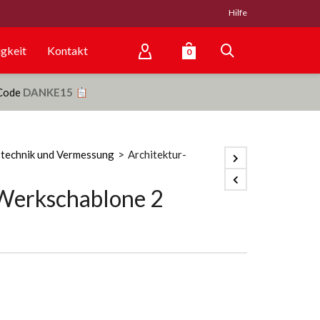
Hilfe
gkeit
Kontakt
0
 Code
DANKE15
technik und Vermessung
>
Architektur-
Werkschablone 2