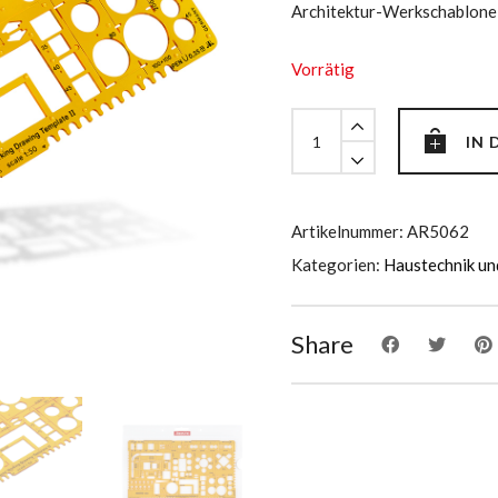
Architektur-Werkschablone 
Vorrätig
Architektur-
IN
Werkschablone
2
quantity
Artikelnummer:
AR5062
Kategorien:
Haustechnik u
Share