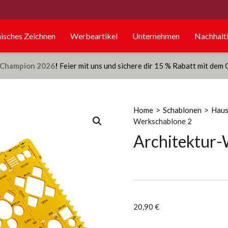
isches Zeichnen
Werbeartikel
Unternehmen
Nachhalti
Champion 2026
!
Feier mit uns und sichere dir 15 % Rabatt mit dem
Home
>
Schablonen
>
Haus
Werkschablone 2
Architektur-
20,90
€