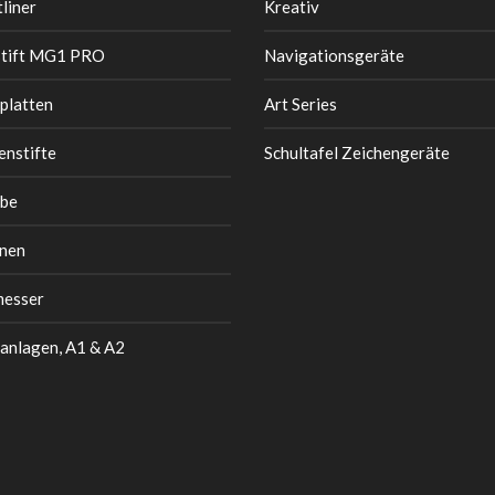
liner
Kreativ
stift MG1 PRO
Navigationsgeräte
platten
Art Series
enstifte
Schultafel Zeichengeräte
be
nen
messer
anlagen, A1 & A2