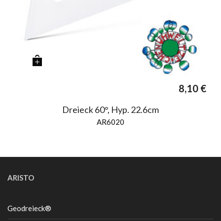
8,10
€
Dreieck 60°, Hyp. 22.6cm
AR6020
ARISTO
Geodreieck®