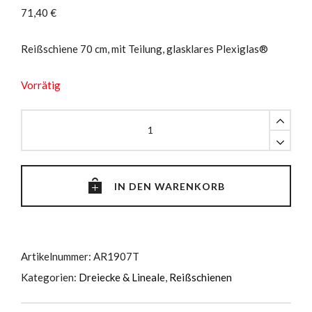
71,40
€
Reißschiene 70 cm, mit Teilung, glasklares Plexiglas®
Vorrätig
Reißschiene
70
cm,
mit
Teilung
IN DEN WARENKORB
quantity
Artikelnummer:
AR1907T
Kategorien:
Dreiecke & Lineale
,
Reißschienen