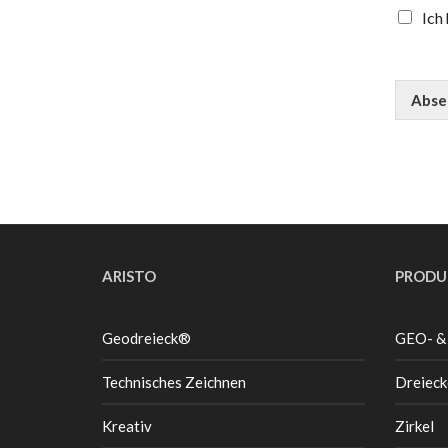
Ich
Abse
ARISTO
PRODU
Geodreieck®
GEO- &
Technisches Zeichnen
Dreieck
Kreativ
Zirkel