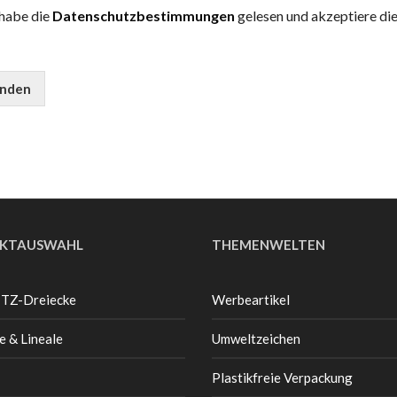
 habe die
Datenschutzbestimmungen
gelesen und akzeptiere die
nden
KTAUSWAHL
THEMENWELTEN
 TZ-Dreiecke
Werbeartikel
e & Lineale
Umweltzeichen
Plastikfreie Verpackung