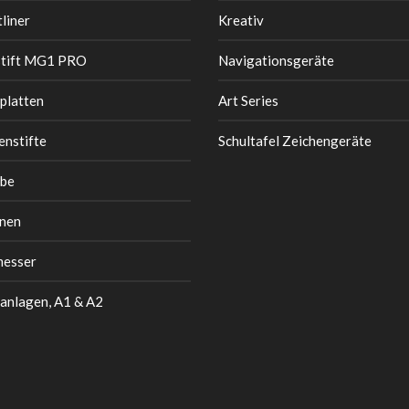
liner
Kreativ
stift MG1 PRO
Navigationsgeräte
platten
Art Series
enstifte
Schultafel Zeichengeräte
be
nen
messer
anlagen, A1 & A2