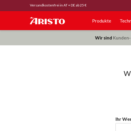
Versandkostenfrei in AT + DE ab 25 €
Produkte
Techn
Wir sind
Kunden-
Wi
Ihr We