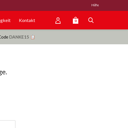
Hilfe
gkeit
Kontakt
0
 Code
DANKE15
ge.