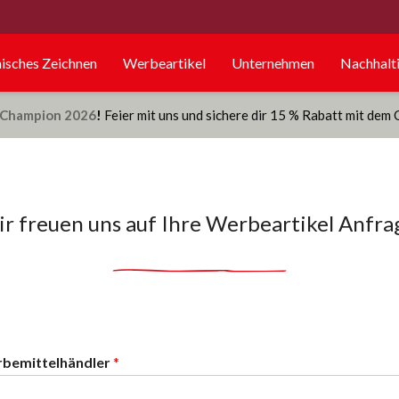
isches Zeichnen
Werbeartikel
Unternehmen
Nachhalti
Champion 2026
!
Feier mit uns und sichere dir 15 % Rabatt mit dem
r freuen uns auf Ihre Werbeartikel Anfra
rbemittelhändler
*