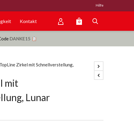
Hilfe
gkeit
Kontakt
0
 Code
DANKE15
TopLine Zirkel mit Schnellverstellung,
l mit
llung, Lunar