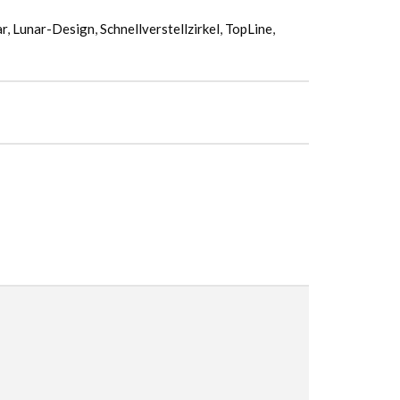
ar
,
Lunar-Design
,
Schnellverstellzirkel
,
TopLine
,