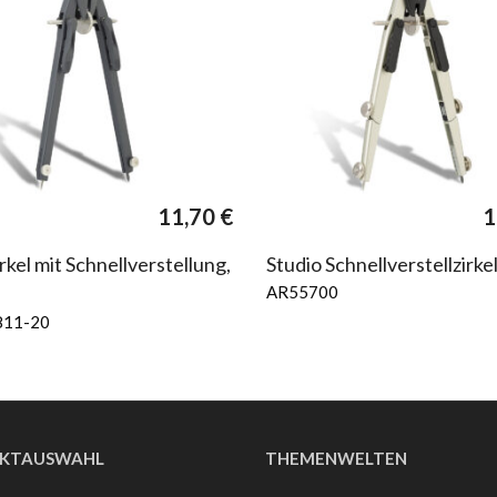
r
11,70
€
1
rkel mit Schnellverstellung,
Studio Schnellverstellzirke
AR55700
811-20
KTAUSWAHL
THEMENWELTEN