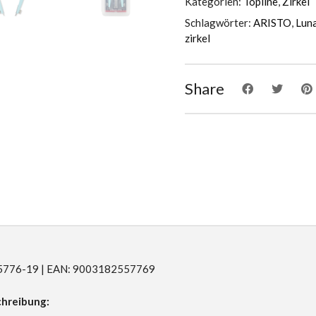
Kategorien:
Topline
,
Zirkel
Schlagwörter:
ARISTO
,
Lun
zirkel
Share
R55776-19 | EAN: 9003182557769
hreibung: