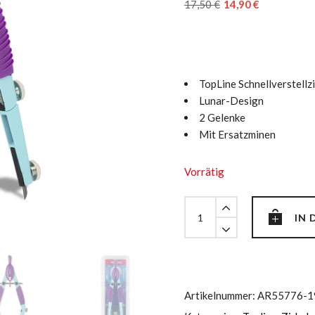
Ursprünglicher
Aktueller
17,50
€
14,90
€
Preis
Preis
war:
ist:
17,50 €
14,90 €.
TopLine Schnellverstellzi
Lunar-Design
2 Gelenke
Mit Ersatzminen
Vorrätig
TopLine
IN
Zirkel
mit
Schnellverstellung,
Lunar
quantity
Artikelnummer:
AR55776-1