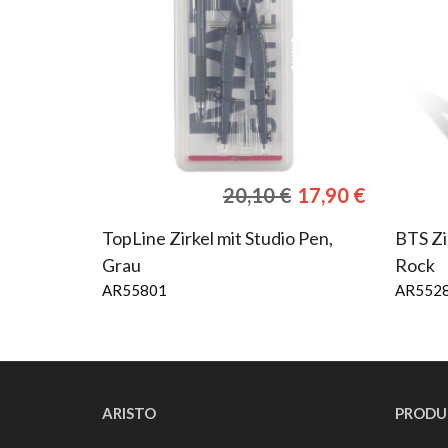
Ursprünglicher
Aktuelle
20,10
€
17,90
€
Preis
Preis
war:
ist:
TopLine Zirkel mit Studio Pen,
BTS Zi
20,10 €
17,90 €.
Grau
Rock
AR55801
AR552
ARISTO
PRODU