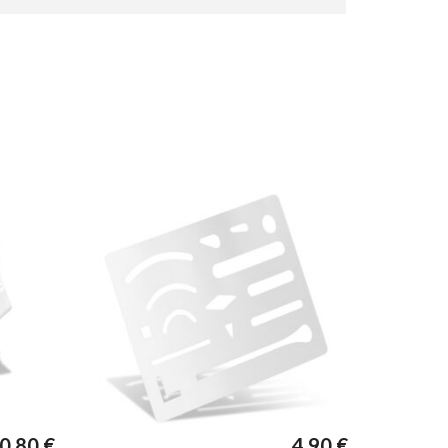
0,80
€
4,90
€