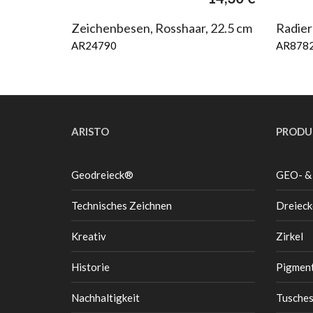
Zeichenbesen, Rosshaar, 22.5 cm
Radier
AR24790
AR878
ARISTO
PRODU
Geodreieck®
GEO- &
Technisches Zeichnen
Dreieck
Kreativ
Zirkel
Historie
Pigment
Nachhaltigkeit
Tusche