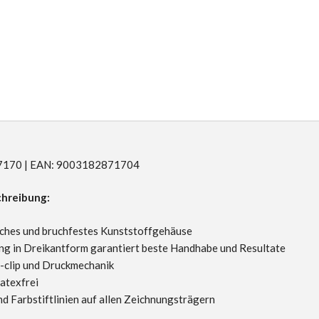
R87170 | EAN: 9003182871704
hreibung:
hes und bruchfestes Kunststoffgehäuse
ng in Dreikantform garantiert beste Handhabe und Resultate
-clip und Druckmechanik
atexfrei
nd Farbstiftlinien auf allen Zeichnungsträgern