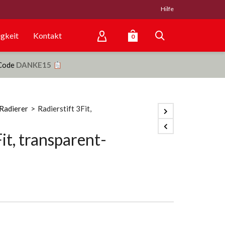
Hilfe
gkeit
Kontakt
0
 Code
DANKE15
Radierer
>
Radierstift 3Fit,
it, transparent-