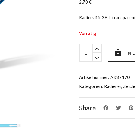
2,70
€
Radierstift 3Fit, transparent
Vorrätig
Radierstift
IN
3Fit,
transparent-
blau
quantity
Artikelnummer:
AR87170
Kategorien:
Radierer
,
Zeich
Share