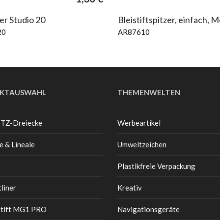
er Studio 20
Bleistiftspitzer, einfach, M
20
AR87610
KTAUSWAHL
THEMENWELTEN
 TZ-Dreiecke
Werbeartikel
e & Lineale
Umweltzeichen
Plastikfreie Verpackung
liner
Kreativ
stift MG1 PRO
Navigationsgeräte