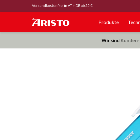
Versandkostenfrei in AT + DE ab 25 €
Produkte
Techn
Wir sind
Kunden-