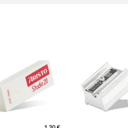
1,30
€