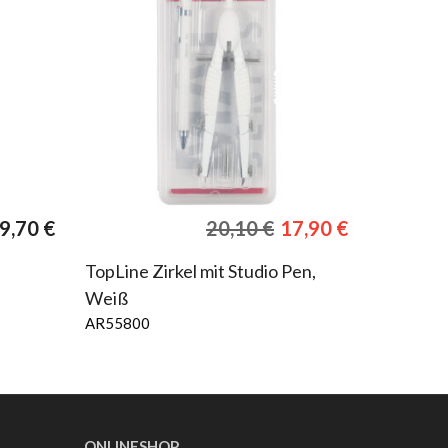
Ursprünglicher
Aktueller
9,70
€
20,10
€
17,90
€
Preis
Preis
war:
ist:
TopLine Zirkel mit Studio Pen,
20,10 €
17,90 €.
Weiß
AR55800
ONLINESHOP