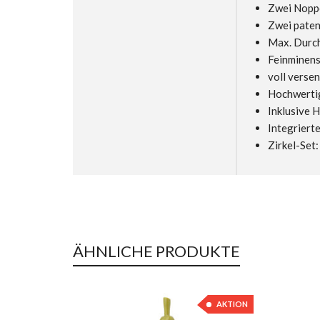
Zwei Noppe
Zwei paten
Max. Durch
Feinminens
voll verse
Hochwertig
Inklusive 
Integriert
Zirkel-Set
ÄHNLICHE PRODUKTE
AKTION