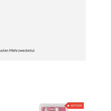
obusten Mehrzwecketui
AKTION