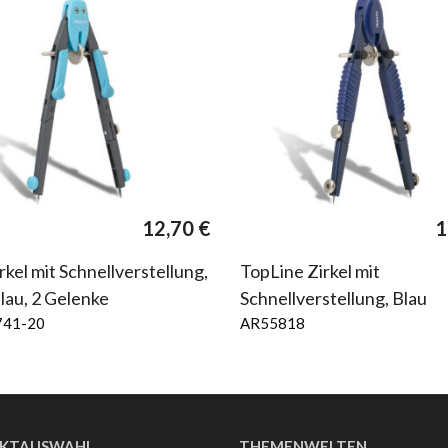
r
12,70
€
1
rkel mit Schnellverstellung,
TopLine Zirkel mit
au, 2 Gelenke
Schnellverstellung, Blau
741-20
AR55818
KTAUSWAHL
THEMENWELTEN