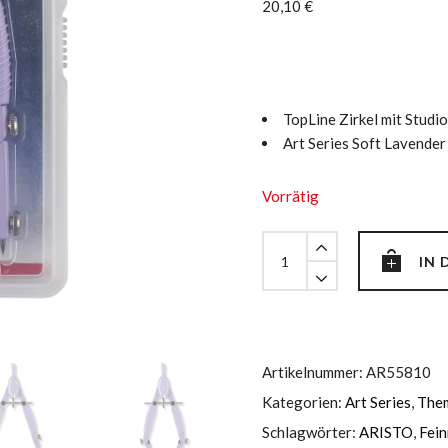
20,10
€
TopLine Zirkel mit Studi
Art Series Soft Lavender
Vorrätig
TopLine
IN
Zirkel
mit
Studio
Pen,
Lavender
Artikelnummer:
AR55810
quantity
Kategorien:
Art Series
,
The
Schlagwörter:
ARISTO
,
Fein