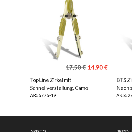
Ursprünglicher
Aktuelle
17,50
€
14,90
€
Preis
Preis
war:
ist:
TopLine Zirkel mit
BTS Zi
17,50 €
14,90 €.
Schnellverstellung, Camo
Neonbl
AR55775-19
AR552
ARISTO
PRODU