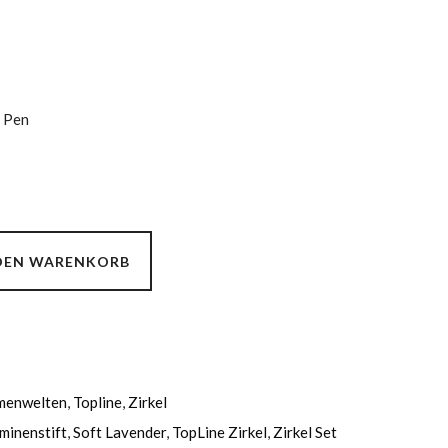
o Pen
 DEN WARENKORB
menwelten
,
Topline
,
Zirkel
minenstift
,
Soft Lavender
,
TopLine Zirkel
,
Zirkel Set