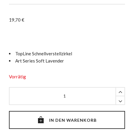
19,70
€
TopLine Schnellverstellzirkel
Art Series Soft Lavender
Vorrätig
TopLine
Zirkel
mit
Schnellverstellung,
Lavender
IN DEN WARENKORB
quantity