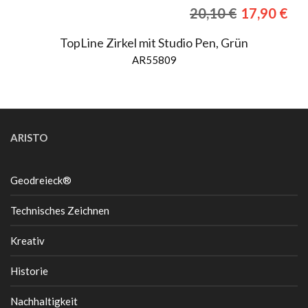
Ursprüngli
Akt
20,10
€
17,90
€
Preis
Pre
war:
ist:
TopLine Zirkel mit Studio Pen, Grün
20,10 €
17,
AR55809
ARISTO
Geodreieck®
Technisches Zeichnen
Kreativ
Historie
Nachhaltigkeit