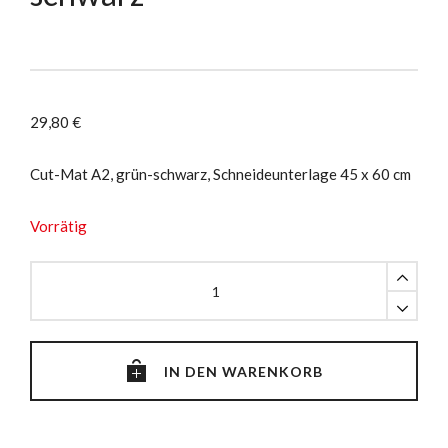
29,80
€
Cut-Mat A2, grün-schwarz, Schneideunterlage 45 x 60 cm
Vorrätig
Schneidematte
A2,
grün-
schwarz
quantity
IN DEN WARENKORB