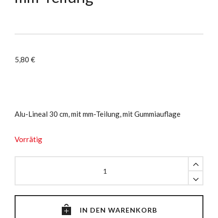
5,80
€
Alu-Lineal 30 cm, mit mm-Teilung, mit Gummiauflage
Vorrätig
Alu-
Lineal
30
cm,
mit
IN DEN WARENKORB
mm-