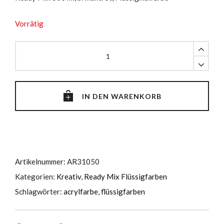
Vorrätig
Ready
Mix
600
ml,
brillantrot
IN DEN WARENKORB
quantity
Artikelnummer:
AR31050
Kategorien:
Kreativ
,
Ready Mix Flüssigfarben
Schlagwörter:
acrylfarbe
,
flüssigfarben