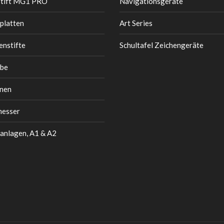
stift MG1 PRO
Navigationsgeräte
platten
Art Series
enstifte
Schultafel Zeichengeräte
be
nen
messer
anlagen, A1 & A2