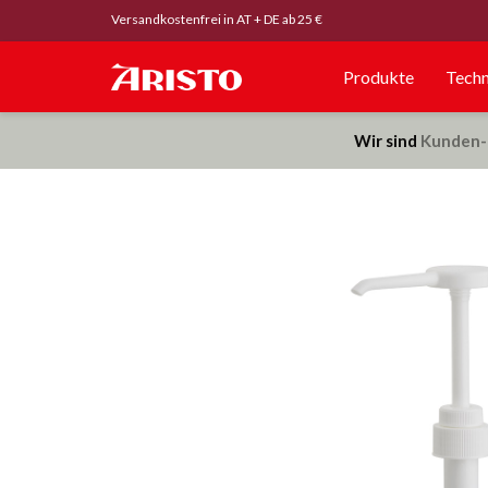
Versandkostenfrei in AT + DE ab 25 €
Produkte
Techn
Wir sind
Kunden-