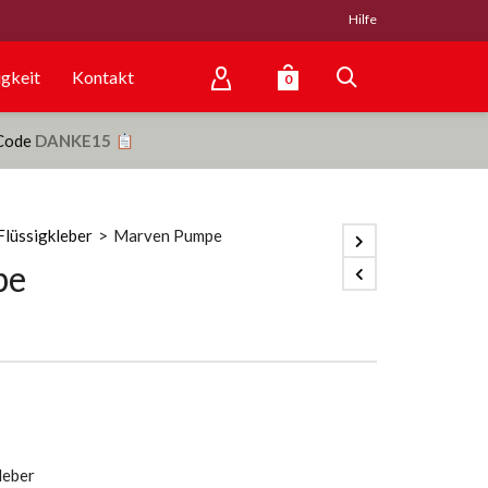
Hilfe
gkeit
Kontakt
0
 Code
DANKE15
lüssigkleber
>
Marven Pumpe
pe
leber