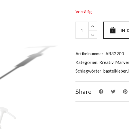
Vorrätig
Marven
IN
Pumpe
quantity
Artikelnummer:
AR32200
Kategorien:
Kreativ
,
Marven
Schlagwörter:
bastelkleber
,
Share