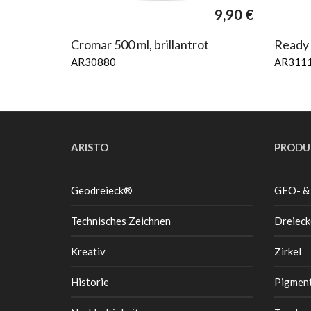
9,90
€
Cromar 500 ml, brillantrot
Ready 
AR30880
AR311
ARISTO
PRODU
Geodreieck®
GEO- &
Technisches Zeichnen
Dreieck
Kreativ
Zirkel
Historie
Pigment