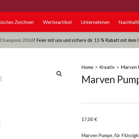
isches Zeichnen
Werbeartikel
Unternehmen
Nachhalti
Champion 2026
!
Feier mit uns und sichere dir 15 % Rabatt mit dem
Home
>
Kreativ
>
Marven F
Marven Pum
17,00
€
Marven Pumpe, für Flüssigk