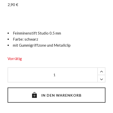
2,90
€
Feinminenstift Studio 0.5 mm
Farbe: schwarz
mit Gummigriffzone und Metallclip
Vorrätig
Feinminenstift
Studio
0.5
schwarz
quantity
IN DEN WARENKORB