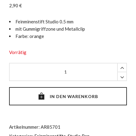
2,90
€
Feinminenstift Studio 0.5 mm
mit Gummigriffzone und Metallclip
Farbe: orange
Vorrätig
Feinminenstift
Studio
0.5
orange
quantity
IN DEN WARENKORB
Artikelnummer:
AR85701
Kategorien:
Feinminenstifte
,
Studio Pen