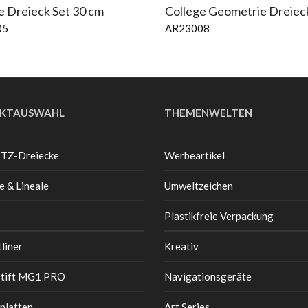
e Dreieck Set 30 cm
College Geometrie Dreiec
05
AR23008
KTAUSWAHL
THEMENWELTEN
 TZ-Dreiecke
Werbeartikel
e & Lineale
Umweltzeichen
Plastikfreie Verpackung
liner
Kreativ
stift MG1 PRO
Navigationsgeräte
platten
Art Series