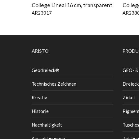
College Lineal 16 cm, transparent
Colleg
AR23017
AR238
ARISTO
PRODU
Geodreieck®
GEO- &
Technisches Zeichnen
Dreieck
Kreativ
Zirkel
Historie
Pigment
Nachhaltigkeit
Tusche
Auszeichnungen
Zeichen