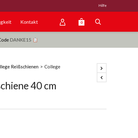
Hilfe
gkeit
Kontakt
0
 Code
DANKE15
llege Reißschienen
>
College
schiene 40 cm