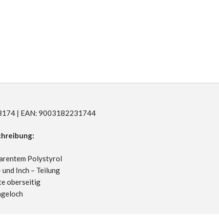
R23174 | EAN: 9003182231744
hreibung:
arentem Polystyrol
 und Inch – Teilung
e oberseitig
ngeloch