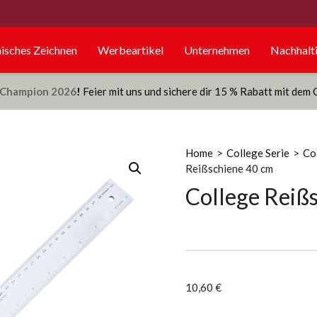
isches Zeichnen
Werbeartikel
Unternehmen
Nachhalti
Champion 2026
!
Feier mit uns und sichere dir 15 % Rabatt mit dem
Home
>
College Serie
>
Co
Reißschiene 40 cm
College Reiß
10,60
€