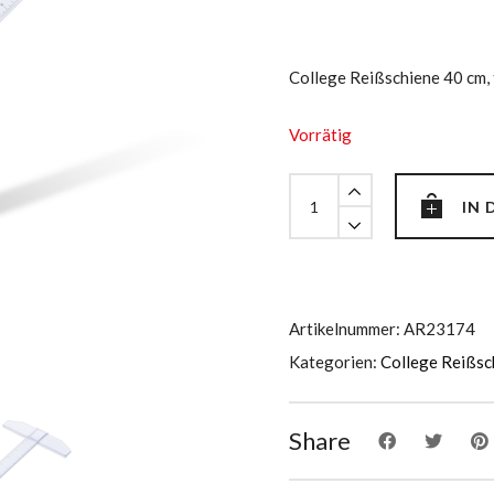
College Reißschiene 40 cm, 
Vorrätig
College
IN
Reißschiene
40
cm
quantity
Artikelnummer:
AR23174
Kategorien:
College Reißsc
Share