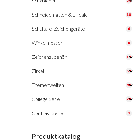
Schablonen
24
Schneidematten & Lineale
10
Schultafel Zeichengeräte
6
Winkelmesser
6
Zeichenzubehör
17
Zirkel
59
Themenwelten
92
College Serie
28
Contrast Serie
3
Produktkatalog