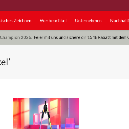
isches Zeichnen
Werbeartikel
Unternehmen
Nachhalti
Champion 2026
!
Feier mit uns und sichere dir 15 % Rabatt mit dem
el’