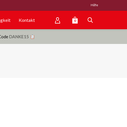
Hilfe
gkeit
Kontakt
0
 Code
DANKE15