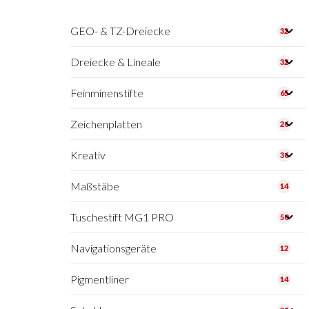
GEO- & TZ-Dreiecke
32
Dreiecke & Lineale
32
Feinminenstifte
65
Zeichenplatten
26
Kreativ
36
Maßstäbe
14
Tuschestift MG1 PRO
50
Navigationsgeräte
12
Pigmentliner
14