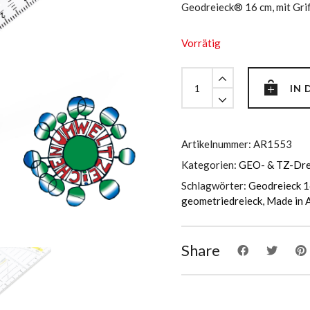
Geodreieck® 16 cm, mit Gri
Vorrätig
Geodreieck®
IN
16
cm,
mit
Griff
Artikelnummer:
AR1553
quantity
Kategorien:
GEO- & TZ-Dre
Schlagwörter:
Geodreieck 1
geometriedreieck
,
Made in A
Share