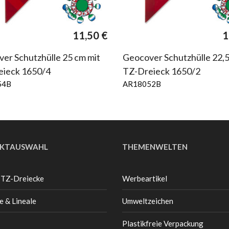
11,50
€
1
er Schutzhülle 25 cm mit
Geocover Schutzhülle 22,5
eieck 1650/4
TZ-Dreieck 1650/2
54B
AR18052B
KTAUSWAHL
THEMENWELTEN
 TZ-Dreiecke
Werbeartikel
e & Lineale
Umweltzeichen
Plastikfreie Verpackung