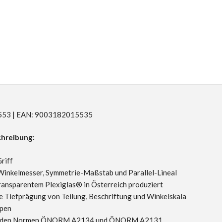
R1553 | EAN: 9003182015535
hreibung:
riff
inkelmesser, Symmetrie-Maßstab und Parallel-Lineal
ransparentem Plexiglas® in Österreich produziert
e Tiefprägung von Teilung, Beschriftung und Winkelskala
pen
ht den Normen ÖNORM A2134 und ÖNORM A2131