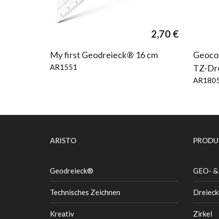
2,70
€
My first Geodreieck® 16 cm
Geocov
AR1551
TZ-Dr
AR180
ARISTO
PRODU
Geodreieck®
GEO- &
Technisches Zeichnen
Dreieck
Kreativ
Zirkel