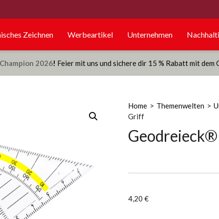
isches Zeichnen
Werbeartikel
Unternehmen
Nachhalti
Champion 2026
!
Feier mit uns und sichere dir 15 % Rabatt mit dem
Home
>
Themenwelten
>
U
Griff
Geodreieck® 
4,20
€