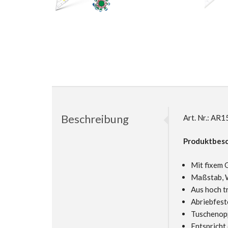
Beschreibung
Art. Nr.: A
Produktbesc
Mit fixem G
Maßstab, W
Aus hoch t
Abriebfest
Tuschenop
Entspric