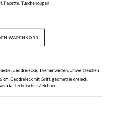
ff, Facette, Tuschenoppen
 DEN WARENKORB
iecke
,
Geodreiecke
,
Themenwelten
,
Umweltzeichen
6 cm
,
Geodreieck mit Griff
,
geometrie dreieck
,
ustria
,
Technisches Zeichnen