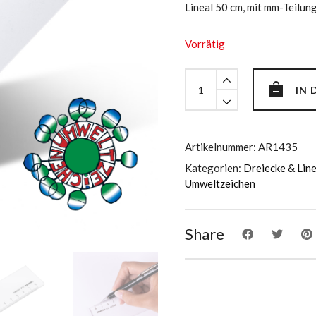
Lineal 50 cm, mit mm-Teilung
Vorrätig
Lineal
IN
50
cm,
mit
mm-
Artikelnummer:
AR1435
Teilung
Kategorien:
Dreiecke & Lin
quantity
Umweltzeichen
Share