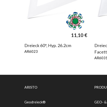
11,10
€
Dreieck 60°, Hyp. 26.2cm
Dreiec
AR6023
Facet
AR603
ARISTO
PRODU
Geodreieck®
GEO- &