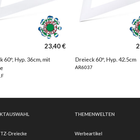
23,40
€
2
k 60°, Hyp. 36cm, mit
Dreieck 60°, Hyp. 42.5cm
te
AR6037
1F
KTAUSWAHL
THEMENWELTEN
 TZ-Dreiecke
Werbeartikel