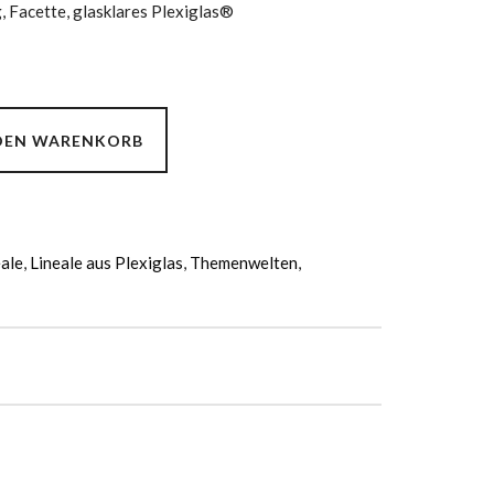
, Facette, glasklares Plexiglas®
 DEN WARENKORB
eale
,
Lineale aus Plexiglas
,
Themenwelten
,