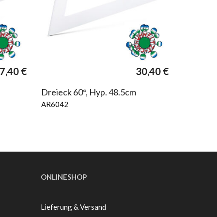
7,40
€
30,40
€
Dreieck 60°, Hyp. 48.5cm
AR6042
ONLINESHOP
Lieferung & Versand